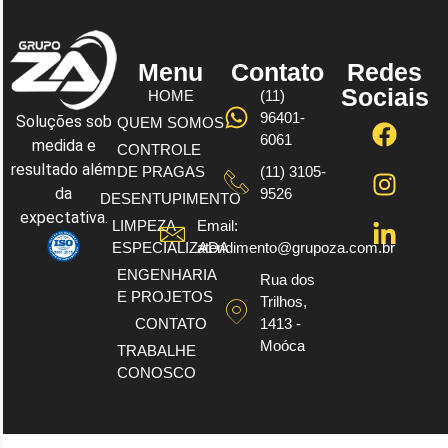
Menu
Contato
Redes
Sociais
HOME
(11)
96401-
Soluções sob
QUEM SOMOS
6061
medida e
CONTROLE
resultado além
DE PRAGAS
(11) 3105-
da
9526
DESENTUPIMENTO
expectativa.
LIMPEZA
Email:
ESPECIALIZADA
atendimento@grupoza.com.br
ENGENHARIA
Rua dos
E PROJETOS
Trilhos,
CONTATO
1413 -
Moóca
TRABALHE
CONOSCO