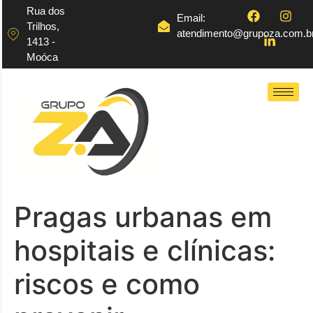
Rua dos
Email:
Trilhos,
atendimento@grupoza.com.b
1413 -
Moóca
Pragas urbanas em
hospitais e clínicas:
riscos e como