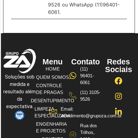
9526 ou WhatsApp (11)96401-
6061.
Menu
Contato
Redes
Sociais
HOME
(11)
96401-
Soluções sob
QUEM SOMOS
6061
medida e
CONTROLE
resultado além
DE PRAGAS
(11) 3105-
da
9526
DESENTUPIMENTO
expectativa.
LIMPEZA
Email:
ESPECIALIZADA
atendimento@grupoza.com.br
ENGENHARIA
Rua dos
E PROJETOS
Trilhos,