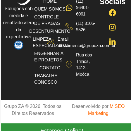
Sociais
HOME
(11)
96401-
Soluções sob
QUEM SOMOS
6061
medida e
CONTROLE
resultado além
DE PRAGAS
(11) 3105-
da
9526
DESENTUPIMENTO
expectativa.
LIMPEZA
Email:
ESPECIALIZADA
atendimento@grupoza.com.br
ENGENHARIA
Rua dos
E PROJETOS
Trilhos,
CONTATO
1413 -
Moóca
TRABALHE
CONOSCO
Grupo ZA © 2026. Todos os
Desenvolvido por
M.SEO
Direitos Reservados
Marketing
Estamos Online!