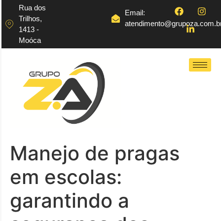
Rua dos
Email:
Trilhos,
atendimento@grupoza.com.b
1413 -
Moóca
Manejo de pragas
em escolas:
garantindo a