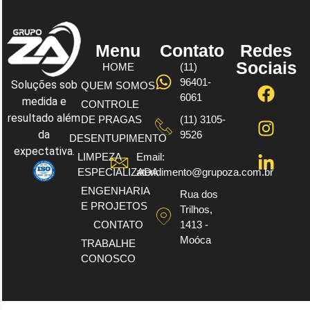
Menu
Contato
Redes
Sociais
HOME
(11)
96401-
Soluções sob
QUEM SOMOS
6061
medida e
CONTROLE
resultado além
DE PRAGAS
(11) 3105-
da
9526
DESENTUPIMENTO
expectativa.
LIMPEZA
Email:
ESPECIALIZADA
atendimento@grupoza.com.br
ENGENHARIA
Rua dos
E PROJETOS
Trilhos,
CONTATO
1413 -
Moóca
TRABALHE
CONOSCO