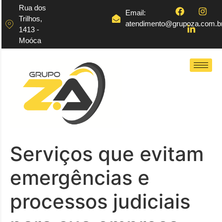
Rua dos
Email:
Trilhos,
atendimento@grupoza.com.b
1413 -
Moóca
Serviços que evitam
emergências e
processos judiciais