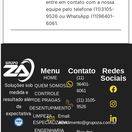
entre em contato com a nossa
equipe pelo telefone (11)3105-
9526 ou WhatsApp (11)96401-
6061.
Menu
Contato
Redes
Sociais
HOME
(11)
96401-
Soluções sob
QUEM SOMOS
6061
medida e
CONTROLE
resultado além
DE PRAGAS
(11) 3105-
da
9526
DESENTUPIMENTO
expectativa.
LIMPEZA
Email:
ESPECIALIZADA
atendimento@grupoza.com.br
ENGENHARIA
Rua dos