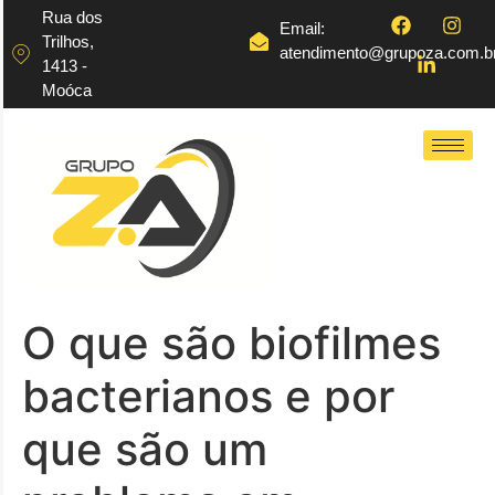
Rua dos
Email:
Trilhos,
atendimento@grupoza.com.b
1413 -
Moóca
O que são biofilmes
bacterianos e por
que são um