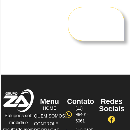
Solicite um
orçamento
gratuito
agora
mesmo!
Menu
Contato
Redes
Sociais
HOME
(11)
96401-
Soluções sob
QUEM SOMOS
6061
medida e
CONTROLE
resultado além