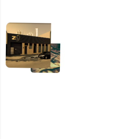
Não arrisque
a saúde e o
bem-estar dos
moradores.
Com a limpeza de caixa
d’água em condomínio em
Vila Guilherme do Grupo
Z.A., você garante
abastecimento seguro,
certificado e em
conformidade com a
legislação.