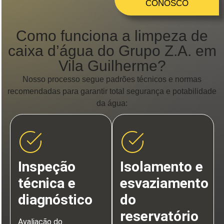
CONOSCO
Como funciona a limpeza de
caixa d’água do Grupo Z.A. em
Vila Guilherme?
Nosso processo segue padrões técnicos e normas
recomendadas para garantir total segurança e potabilidade
da água:
Inspeção
Isolamento e
técnica e
esvaziamento
diagnóstico
do
reservatório
Avaliação do