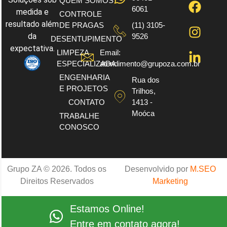
QUEM SOMOS
6061
medida e
CONTROLE
resultado além
DE PRAGAS
(11) 3105-
da
9526
DESENTUPIMENTO
expectativa.
LIMPEZA
Email:
ESPECIALIZADA
atendimento@grupoza.com.br
ENGENHARIA
Rua dos
E PROJETOS
Trilhos,
CONTATO
1413 -
Moóca
TRABALHE
CONOSCO
Grupo ZA © 2026. Todos os
Desenvolvido por
M.SEO
Direitos Reservados
Marketing
Estamos Online!
Entre em contato agora!