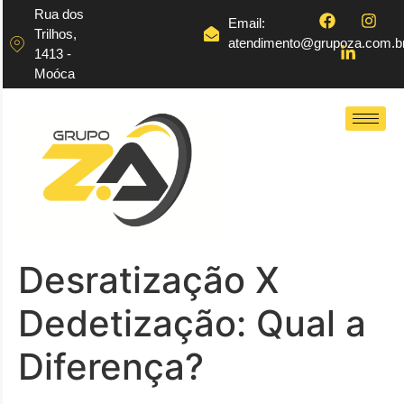
Rua dos
Email:
Trilhos,
atendimento@grupoza.com.b
1413 -
Moóca
Desratização X
Dedetização: Qual a
Diferença?