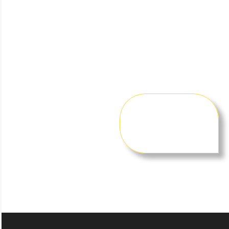
oferecendo segurança,
agilidade e confiança para
o seu espaço.
Atendimento rápido para
Santana e toda a Zona
Oeste de São Paulo.
Solicite um
orçamento
gratuito
agora
mesmo!