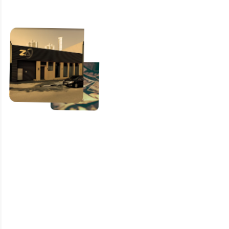
Seu
condomínio
merece o
melhor
cuidado
Evite emergências e
mantenha a infraestrutura
do seu prédio em perfeitas
condições.
O Grupo Z.A é a melhor
desentupidora de
condomínio em Santana,