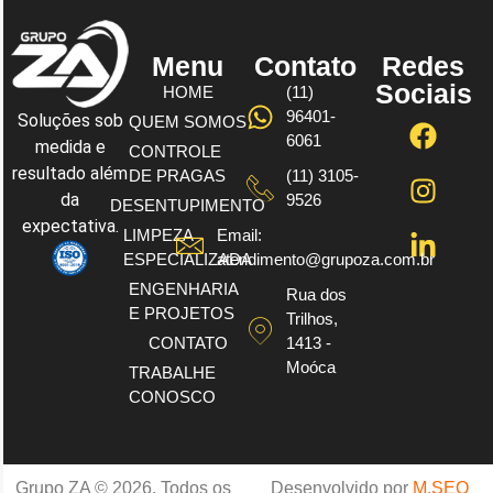
Menu
Contato
Redes
Sociais
HOME
(11)
96401-
Soluções sob
QUEM SOMOS
6061
medida e
CONTROLE
resultado além
DE PRAGAS
(11) 3105-
da
9526
DESENTUPIMENTO
expectativa.
LIMPEZA
Email:
ESPECIALIZADA
atendimento@grupoza.com.br
ENGENHARIA
Rua dos
E PROJETOS
Trilhos,
CONTATO
1413 -
Moóca
TRABALHE
CONOSCO
Grupo ZA © 2026. Todos os
Desenvolvido por
M.SEO