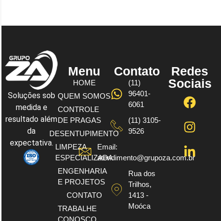
Menu
Contato
Redes
Sociais
HOME
(11)
96401-
Soluções sob
QUEM SOMOS
6061
medida e
CONTROLE
resultado além
DE PRAGAS
(11) 3105-
da
9526
DESENTUPIMENTO
expectativa.
LIMPEZA
Email:
ESPECIALIZADA
atendimento@grupoza.com.br
ENGENHARIA
Rua dos
E PROJETOS
Trilhos,
CONTATO
1413 -
Moóca
TRABALHE
CONOSCO