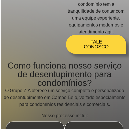
condomínio tem a
tranquilidade de contar com
uma equipe experiente,
equipamentos modernos e
atendimento ágil.
FALE
CONOSCO
Como funciona nosso serviço
de desentupimento para
condomínios?
O Grupo Z.A oferece um serviço completo e personalizado
de desentupimento em Campo Belo, voltado especialmente
para condomínios residenciais e comerciais.
Nosso processo inclui: