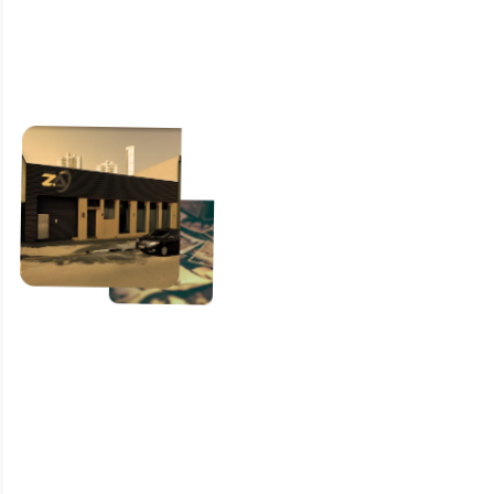
Seu
condomínio
merece o
melhor
cuidado
Evite emergências e
mantenha a infraestrutura
do seu prédio em perfeitas
condições.