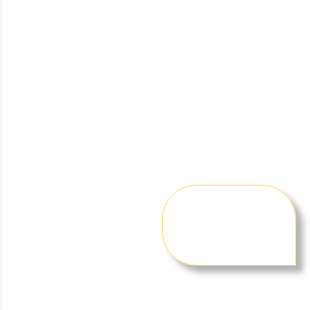
O Grupo Z.A é a melhor
desentupidora de
condomínio em Campo
Belo, oferecendo
segurança, agilidade e
confiança para o seu
espaço.
Atendimento rápido para
Campo Belo e toda a Zona
Oeste de São Paulo.
Solicite um
orçamento
gratuito
agora
mesmo!