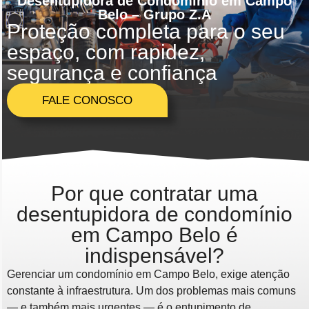
Desentupidora de Condomínio em Campo
Belo – Grupo Z.A
Proteção completa para o seu
espaço, com rapidez,
segurança e confiança
FALE CONOSCO
Por que contratar uma
desentupidora de condomínio
em Campo Belo é
indispensável?
Gerenciar um condomínio em Campo Belo, exige atenção
constante à infraestrutura. Um dos problemas mais comuns
— e também mais urgentes — é o entupimento de