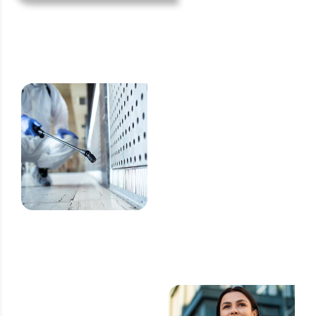
Grupo Z.A:
Dedetizadora
Especializada
em Padaria
O Grupo Z.A é referência
como dedetizadora
especializada em padaria
em SP, oferecendo soluções
completas de controle de
pragas para empresas do
setor alimentício.
Nossos
diferenciais