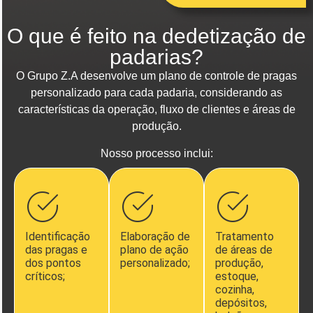
O que é feito na dedetização de
padarias?
O Grupo Z.A desenvolve um plano de controle de pragas
personalizado para cada padaria, considerando as
características da operação, fluxo de clientes e áreas de
produção.
Nosso processo inclui:
Identificação
Elaboração de
Tratamento
das pragas e
plano de ação
de áreas de
dos pontos
personalizado;
produção,
críticos;
estoque,
cozinha,
depósitos,