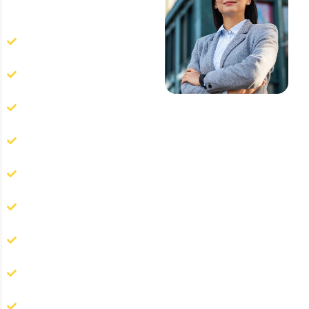
incluem:
Mais de 40 anos de
experiência;
Atendimento em toda São
Paulo;
Equipe técnica
especializada;
Produtos homologados
pela Anvisa;
Empresa legalizada e
certificada;
Diagnóstico
personalizado;
Relatórios técnicos
completos;
Monitoramento preventivo
contínuo;
Atendimento rápido e