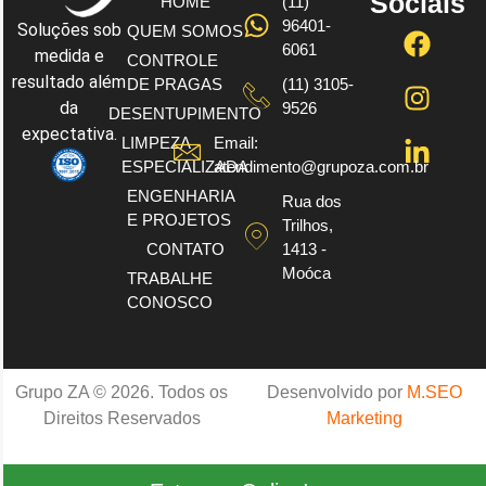
Sociais
HOME
(11)
96401-
Soluções sob
QUEM SOMOS
6061
medida e
CONTROLE
resultado além
DE PRAGAS
(11) 3105-
da
9526
DESENTUPIMENTO
expectativa.
LIMPEZA
Email:
ESPECIALIZADA
atendimento@grupoza.com.br
ENGENHARIA
Rua dos
E PROJETOS
Trilhos,
CONTATO
1413 -
Moóca
TRABALHE
CONOSCO
Grupo ZA © 2026. Todos os
Desenvolvido por
M.SEO
Direitos Reservados
Marketing