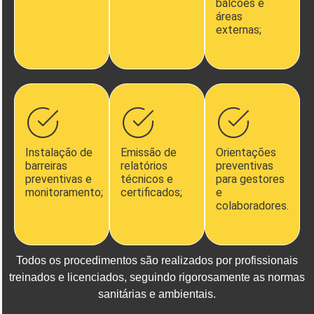
balcões e
áreas
externas;
Instalação de
Emissão de
Orientações
barreiras
relatórios
preventivas
preventivas e
técnicos e
para gestores
monitoramento;
certificados;
e
colaboradores.
Todos os procedimentos são realizados por profissionais
treinados e licenciados, seguindo rigorosamente as normas
sanitárias e ambientais.