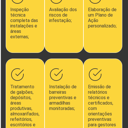
Inspeção
Avaliação dos
Elaboração de
técnica
riscos de
um Plano de
completa das
infestação;
Ação
instalações e
personalizado;
áreas
externas;
Tratamento
Instalação de
Emissão de
de galpões,
barreiras
relatórios
depósitos,
preventivas e
técnicos e
áreas
armadilhas
certificados,
produtivas,
monitoradas;
com
almoxarifados,
orientações
refeitórios,
preventivas
escritórios e
para gestores