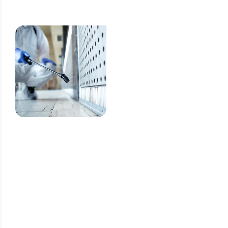
Grupo Z.A:
Dedetizadora
Especializada
em Fábricas
em SP
Escolher o Grupo Z.A
significa contar com uma
empresa que entende as
necessidades específicas do
ambiente industrial e oferece
soluções técnicas capazes
de proteger sua operação de
forma contínua.
O investimento em
dedetização preventiva