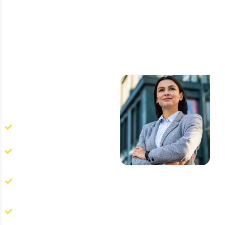
reduz perdas operacionais,
protege equipamentos,
preserva estoques e
fortalece a conformidade da
empresa perante auditorias e
órgãos fiscalizadores.
Nossos
diferenciais
incluem:
Mais de 40 anos de
experiência;
Atendimento em toda São
Paulo;
Especialização em
igrejas e instituições
religiosas;
Equipe técnica altamente
qualificada;