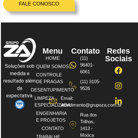
FALE CONOSCO
Menu
Contato
Redes
Sociais
HOME
(11)
96401-
Soluções sob
QUEM SOMOS
6061
medida e
CONTROLE
resultado além
DE PRAGAS
(11) 3105-
da
9526
DESENTUPIMENTO
expectativa.
LIMPEZA
Email:
ESPECIALIZADA
atendimento@grupoza.com.br
ENGENHARIA
Rua dos
E PROJETOS
Trilhos,
CONTATO
1413 -
Moóca
TRABALHE