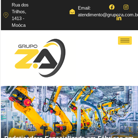
Rua dos
Email:
Trilhos,
atendimento@grupoza.com.b
1413 -
Moóca