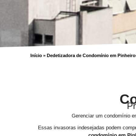
Início
»
Dedetizadora de Condomínio em Pinheiro
Co
Pr
Gerenciar um condomínio em
Essas invasoras indesejadas podem compro
condomínio em
Pin