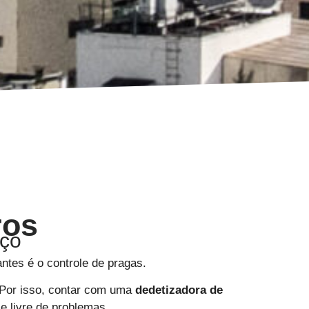
ros
aço
tes é o controle de pragas.
 Por isso, contar com uma
dedetizadora de
e livre de problemas.