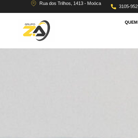
Rua dos Trilhos, 1413 - Moóca
3105-952
QUEM