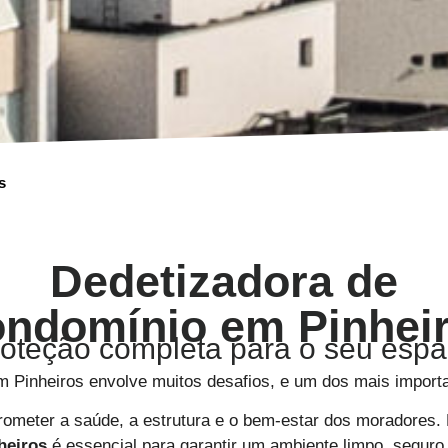
s
Dedetizadora de
ndomínio em Pinhei
oteção completa para o seu esp
 Pinheiros envolve muitos desafios, e um dos mais importan
meter a saúde, a estrutura e o bem-estar dos moradores.
heiros
é essencial para garantir um ambiente limpo, seguro 