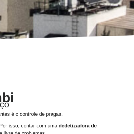
bi
aço
tes é o controle de pragas.
 Por isso, contar com uma
dedetizadora de
e livre de problemas.