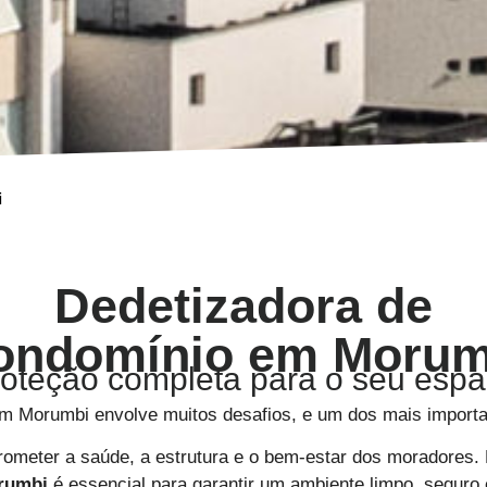
i
Dedetizadora de
ondomínio em Morum
oteção completa para o seu esp
 Morumbi envolve muitos desafios, e um dos mais importan
meter a saúde, a estrutura e o bem-estar dos moradores.
rumbi
é essencial para garantir um ambiente limpo, seguro 