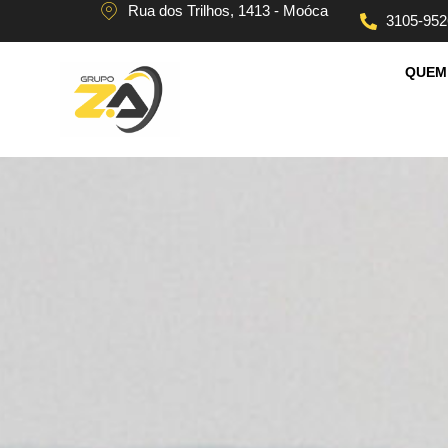
Rua dos Trilhos, 1413 - Moóca
3105-952
QUEM