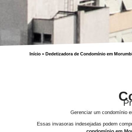
Início
»
Dedetizadora de Condomínio em Morumb
C
Pr
Gerenciar um condomínio em
Essas invasoras indesejadas podem compro
condomínio em
Mo