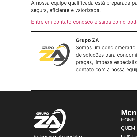
A nossa equipe qualificada está preparada pa
segura, eficiente e valorizada.
Entre em contato conosco e saiba como pode
Grupo ZA
Somos um conglomerado de
de soluções para condomíni
pragas, limpeza especiali
contato com a nossa equi
Men
HOME
QUEM
CONTR
Soluções sob medida e