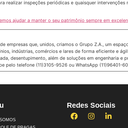
ra realizar inspeções periódicas e quaisquer intervenções
mos ajudar a manter o seu patrimônio sempre em excelen
 empresas que, unidos, criamos o Grupo Z.A., um espaço 
os, indústrias, comércios e lares de forma eficiente e ági
zada, desentupimento, além de soluções em engenharia e p
pe pelo telefone (11)3105-9526 ou WhatsApp (11)96401-60
u
Redes Sociais
 SOMOS
OLE DE PRAGAS