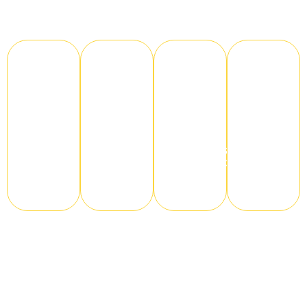
compromisso
com a excelência e a satisfação dos clientes:
+ de
+ de
+
0
+ de
0
0
0
anos de
infestações
experiência
clientes
totalmente
funcionários
no
atendidos
resolvidas
especializados
mercado
anualmente
anualmente